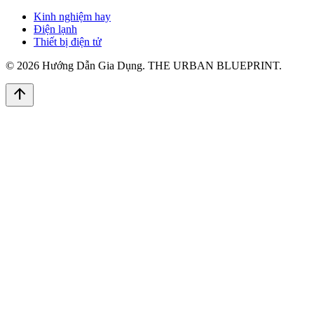
Kinh nghiệm hay
Điện lạnh
Thiết bị điện tử
© 2026 Hướng Dẫn Gia Dụng. THE URBAN BLUEPRINT.
arrow_upward