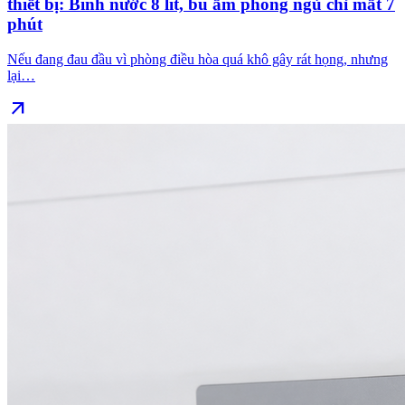
thiết bị: Bình nước 8 lít, bù ẩm phòng ngủ chỉ mất 7
phút
Nếu đang đau đầu vì phòng điều hòa quá khô gây rát họng, nhưng
lại…
arrow_outward