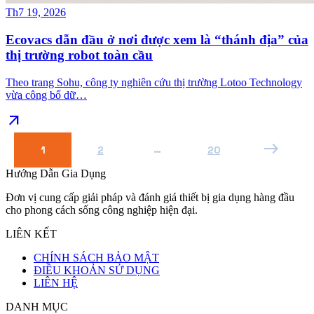
Th7 19, 2026
Ecovacs dẫn đầu ở nơi được xem là “thánh địa” của
thị trường robot toàn cầu
Theo trang Sohu, công ty nghiên cứu thị trường Lotoo Technology
vừa công bố dữ…
arrow_outward
east
…
1
2
20
Hướng Dẫn Gia Dụng
Đơn vị cung cấp giải pháp và đánh giá thiết bị gia dụng hàng đầu
cho phong cách sống công nghiệp hiện đại.
LIÊN KẾT
CHÍNH SÁCH BẢO MẬT
ĐIỀU KHOẢN SỬ DỤNG
LIÊN HỆ
DANH MỤC