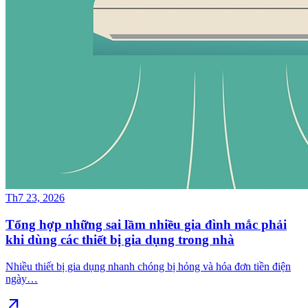
Th7 23, 2026
Tổng hợp những sai lầm nhiều gia đình mắc phải
khi dùng các thiết bị gia dụng trong nhà
Nhiều thiết bị gia dụng nhanh chóng bị hỏng và hóa đơn tiền điện
ngày…
arrow_outward