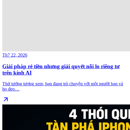
Th7 22, 2026
Giải pháp rẻ tiền nhưng giải quyết nỗi lo riêng tư
trên kính AI
Thử tưởng tượng xem, bạn đang trò chuyện với một người bạn và
họ đeo…
arrow_outward