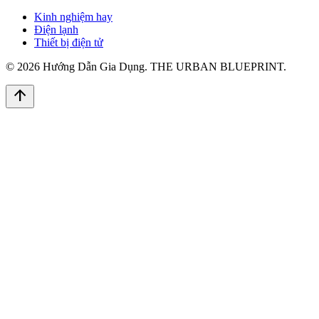
Kinh nghiệm hay
Điện lạnh
Thiết bị điện tử
© 2026 Hướng Dẫn Gia Dụng. THE URBAN BLUEPRINT.
arrow_upward