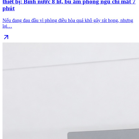
thiết bị: Bình nước 8 lít, bù ẩm phòng ngủ chỉ mất 7
phút
Nếu đang đau đầu vì phòng điều hòa quá khô gây rát họng, nhưng
lại…
arrow_outward