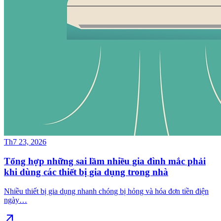
Th7 23, 2026
Tổng hợp những sai lầm nhiều gia đình mắc phải
khi dùng các thiết bị gia dụng trong nhà
Nhiều thiết bị gia dụng nhanh chóng bị hỏng và hóa đơn tiền điện
ngày…
arrow_outward