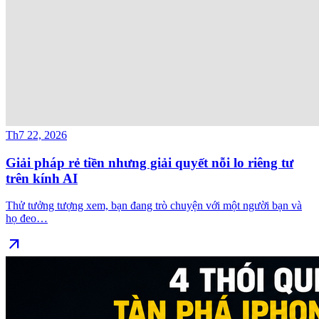
Th7 22, 2026
Giải pháp rẻ tiền nhưng giải quyết nỗi lo riêng tư
trên kính AI
Thử tưởng tượng xem, bạn đang trò chuyện với một người bạn và
họ đeo…
arrow_outward