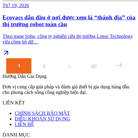
Th7 19, 2026
Ecovacs dẫn đầu ở nơi được xem là “thánh địa” của
thị trường robot toàn cầu
Theo trang Sohu, công ty nghiên cứu thị trường Lotoo Technology
vừa công bố dữ…
arrow_outward
east
…
1
2
20
Hướng Dẫn Gia Dụng
Đơn vị cung cấp giải pháp và đánh giá thiết bị gia dụng hàng đầu
cho phong cách sống công nghiệp hiện đại.
LIÊN KẾT
CHÍNH SÁCH BẢO MẬT
ĐIỀU KHOẢN SỬ DỤNG
LIÊN HỆ
DANH MỤC