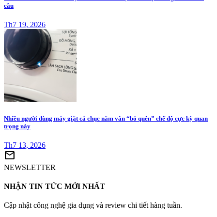
cầu
Th7 19, 2026
Nhiều người dùng máy giặt cả chục năm vẫn “bỏ quên” chế độ cực kỳ quan
trọng này
Th7 13, 2026
mail
NEWSLETTER
NHẬN TIN TỨC MỚI NHẤT
Cập nhật công nghệ gia dụng và review chi tiết hàng tuần.