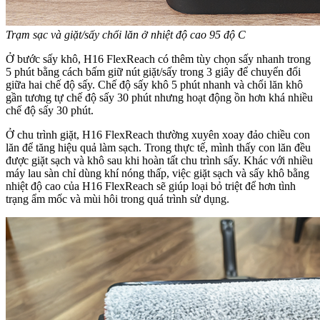
Trạm sạc và giặt/sấy chổi lăn ở nhiệt độ cao 95 độ C
Ở bước sấy khô, H16 FlexReach có thêm tùy chọn sấy nhanh trong
5 phút bằng cách bấm giữ nút giặt/sấy trong 3 giây để chuyển đổi
giữa hai chế độ sấy. Chế độ sấy khô 5 phút nhanh và chổi lăn khô
gần tương tự chế độ sấy 30 phút nhưng hoạt động ồn hơn khá nhiều
chế độ sấy 30 phút.
Ở chu trình giặt, H16 FlexReach thường xuyên xoay đảo chiều con
lăn để tăng hiệu quả làm sạch. Trong thực tế, mình thấy con lăn đều
được giặt sạch và khô sau khi hoàn tất chu trình sấy. Khác với nhiều
máy lau sàn chỉ dùng khí nóng thấp, việc giặt sạch và sấy khô bằng
nhiệt độ cao của H16 FlexReach sẽ giúp loại bỏ triệt để hơn tình
trạng ẩm mốc và mùi hôi trong quá trình sử dụng.