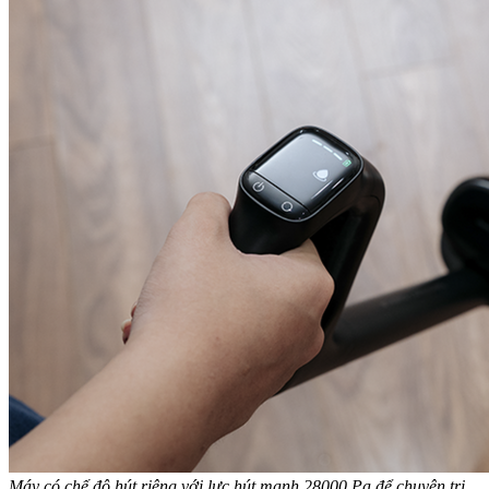
Máy có chế độ hút riêng với lực hút mạnh 28000 Pa để chuyên trị