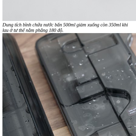
Dung tích bình chứa nước bẩn 500ml giảm xuống còn 350ml khi
lau ở tư thế nằm phẳng 180 độ.