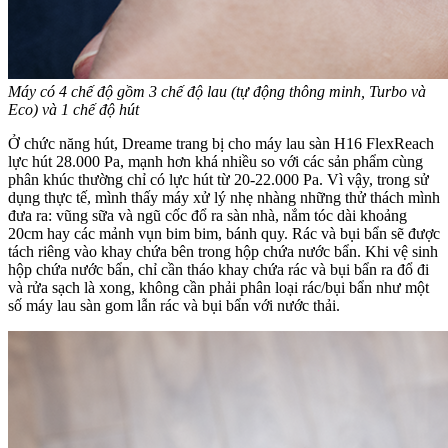
Máy có 4 chế độ gồm 3 chế độ lau (tự động thông minh, Turbo và
Eco) và 1 chế độ hút
Ở chức năng hút, Dreame trang bị cho máy lau sàn H16 FlexReach
lực hút 28.000 Pa, mạnh hơn khá nhiều so với các sản phẩm cùng
phân khúc thường chỉ có lực hút từ 20-22.000 Pa. Vì vậy, trong sử
dụng thực tế, mình thấy máy xử lý nhẹ nhàng những thử thách mình
đưa ra: vũng sữa và ngũ cốc đổ ra sàn nhà, nắm tóc dài khoảng
20cm hay các mảnh vụn bim bim, bánh quy. Rác và bụi bẩn sẽ được
tách riêng vào khay chứa bên trong hộp chứa nước bẩn. Khi vệ sinh
hộp chứa nước bẩn, chỉ cần tháo khay chứa rác và bụi bẩn ra đổ đi
và rửa sạch là xong, không cần phải phân loại rác/bụi bẩn như một
số máy lau sàn gom lẫn rác và bụi bẩn với nước thải.