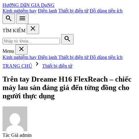
HướNG DẫN GIA DụNG
Kinh nghiệm hay
Điện lạnh
Thiết bị điện tử
Đồ dùng tiện ích
search
menu
close
TÌM KIẾM
search
close
Menu
Kinh nghiệm hay
Điện lạnh
Thiết bị điện tử
Đồ dùng tiện ích
chevron_right
TRANG CHỦ
Thiết bị điện tử
Trên tay Dreame H16 FlexReach – chiếc
máy lau sàn đáng giá đến từng đồng cho
người thực dụng
Tác Giả
admin