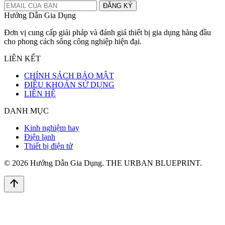
ĐĂNG KÝ
Hướng Dẫn Gia Dụng
Đơn vị cung cấp giải pháp và đánh giá thiết bị gia dụng hàng đầu
cho phong cách sống công nghiệp hiện đại.
LIÊN KẾT
CHÍNH SÁCH BẢO MẬT
ĐIỀU KHOẢN SỬ DỤNG
LIÊN HỆ
DANH MỤC
Kinh nghiệm hay
Điện lạnh
Thiết bị điện tử
© 2026 Hướng Dẫn Gia Dụng. THE URBAN BLUEPRINT.
arrow_upward