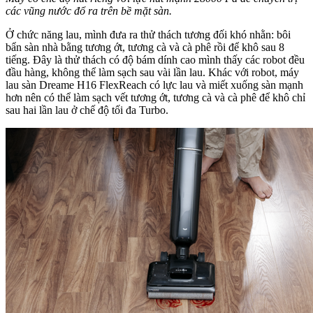
các vũng nước đổ ra trên bề mặt sàn.
Ở chức năng lau, mình đưa ra thử thách tương đối khó nhằn: bôi
bẩn sàn nhà bằng tương ớt, tương cà và cà phê rồi để khô sau 8
tiếng. Đây là thử thách có độ bám dính cao mình thấy các robot đều
đầu hàng, không thể làm sạch sau vài lần lau. Khác với robot, máy
lau sàn Dreame H16 FlexReach có lực lau và miết xuống sàn mạnh
hơn nên có thể làm sạch vết tương ớt, tương cà và cà phê để khô chỉ
sau hai lần lau ở chế độ tối đa Turbo.