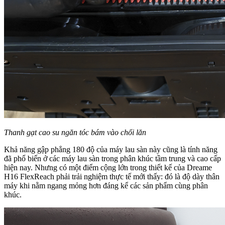
Thanh gạt cao su ngăn tóc bám vào chổi lăn
Khả năng gập phẳng 180 độ của máy lau sàn này cũng là tính năng
đã phổ biến ở các máy lau sàn trong phân khúc tầm trung và cao cấp
hiện nay. Nhưng có một điểm cộng lớn trong thiết kế của Dreame
H16 FlexReach phải trải nghiệm thực tế mới thấy: đó là độ dày thân
máy khi nằm ngang mỏng hơn đáng kể các sản phẩm cùng phân
khúc.