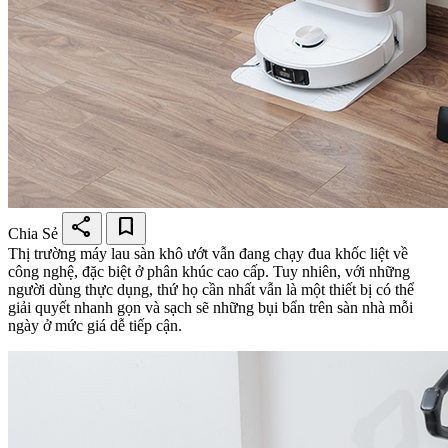
share
bookmark
Chia Sẻ
Thị trường máy lau sàn khô ướt vẫn đang chạy đua khốc liệt về
công nghệ, đặc biệt ở phân khúc cao cấp. Tuy nhiên, với những
người dùng thực dụng, thứ họ cần nhất vẫn là một thiết bị có thể
giải quyết nhanh gọn và sạch sẽ những bụi bẩn trên sàn nhà mỗi
ngày ở mức giá dễ tiếp cận.