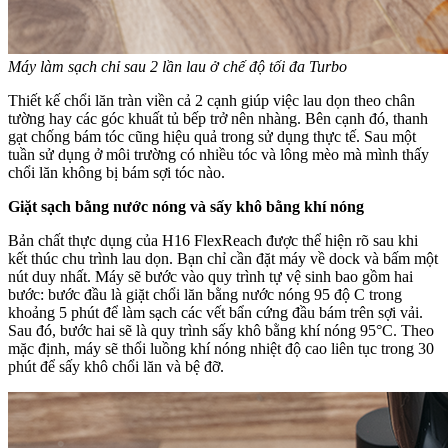
Máy làm sạch chỉ sau 2 lần lau ở chế độ tối đa Turbo
Thiết kế chổi lăn tràn viền cả 2 cạnh giúp việc lau dọn theo chân
tường hay các góc khuất tủ bếp trở nên nhàng. Bên cạnh đó, thanh
gạt chống bám tóc cũng hiệu quả trong sử dụng thực tế. Sau một
tuần sử dụng ở môi trường có nhiều tóc và lông mèo mà mình thấy
chổi lăn không bị bám sợi tóc nào.
Giặt sạch bằng nước nóng và sấy khô bằng khí nóng
Bản chất thực dụng của H16 FlexReach được thể hiện rõ sau khi
kết thúc chu trình lau dọn. Bạn chỉ cần đặt máy về dock và bấm một
nút duy nhất. Máy sẽ bước vào quy trình tự vệ sinh bao gồm hai
bước: bước đầu là giặt chổi lăn bằng nước nóng 95 độ C trong
khoảng 5 phút để làm sạch các vết bẩn cứng đầu bám trên sợi vải.
Sau đó, bước hai sẽ là quy trình sấy khô bằng khí nóng 95°C. Theo
mặc định, máy sẽ thổi luồng khí nóng nhiệt độ cao liên tục trong 30
phút để sấy khô chổi lăn và bệ đỡ.