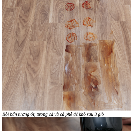
Bôi bẩn tương ớt, tương cà và cà phê để khô sau 8 giờ