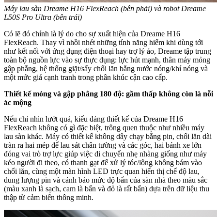
Máy lau sàn Dreame H16 FlexReach (bên phải) và robot Dreame
L50S Pro Ultra (bên trái)
Có lẽ đó chính là lý do cho sự xuất hiện của Dreame H16
FlexReach. Thay vì nhồi nhét những tính năng hiếm khi dùng tới
như kết nối với ứng dụng điện thoại hay trợ lý ảo, Dreame tập trung
toàn bộ nguồn lực vào sự thực dụng: lực hút mạnh, thân máy mỏng
gập phẳng, hệ thống giặt/sấy chổi lăn bằng nước nóng/khí nóng và
một mức giá cạnh tranh trong phân khúc cận cao cấp.
Thiết kế mỏng và gập phẳng 180 độ: gầm thấp không còn là nỗi
ác mộng
Nếu chỉ nhìn lướt quá, kiểu dáng thiết kế của Dreame H16
FlexReach không có gì đặc biệt, trông quen thuộc như nhiều máy
lau sàn khác. Máy có thiết kế không dây chạy bằng pin, chổi lăn dài
tràn ra hai mép để lau sát chân tường và các góc, hai bánh xe lớn
đóng vai trò trợ lực giúp việc di chuyển nhẹ nhàng giống như máy
kéo người đi theo, có thanh gạt để xử lý tóc/lông không bám vào
chổi lăn, cùng một màn hình LED trực quan hiển thị chế độ lau,
dung lượng pin và cảnh báo mức độ bẩn của sàn nhà theo màu sắc
(màu xanh là sạch, cam là bẩn và đỏ là rất bẩn) dựa trên dữ liệu thu
thập từ cảm biến thông minh.