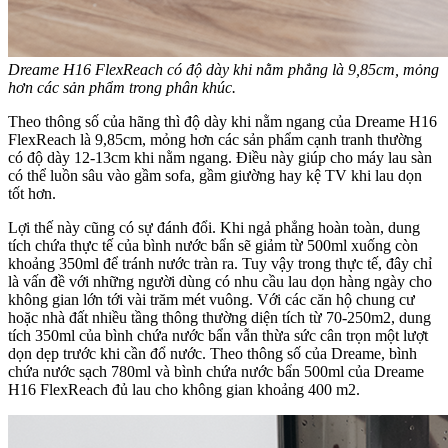
Dreame H16 FlexReach có độ dày khi nằm phẳng là 9,85cm, mỏng
hơn các sản phẩm trong phân khúc.
Theo thông số của hãng thì độ dày khi nằm ngang của Dreame H16
FlexReach là 9,85cm, mỏng hơn các sản phẩm cạnh tranh thường
có độ dày 12-13cm khi nằm ngang. Điều này giúp cho máy lau sàn
có thể luồn sâu vào gầm sofa, gầm giường hay kệ TV khi lau dọn
tốt hơn.
Lợi thế này cũng có sự đánh đổi. Khi ngả phẳng hoàn toàn, dung
tích chứa thực tế của bình nước bẩn sẽ giảm từ 500ml xuống còn
khoảng 350ml để tránh nước tràn ra. Tuy vậy trong thực tế, đây chỉ
là vấn đề với những người dùng có nhu cầu lau dọn hàng ngày cho
không gian lớn tới vài trăm mét vuông. Với các căn hộ chung cư
hoặc nhà đất nhiều tầng thông thường diện tích từ 70-250m2, dung
tích 350ml của bình chứa nước bẩn vẫn thừa sức cân trọn một lượt
dọn dẹp trước khi cần đổ nước. Theo thông số của Dreame, bình
chứa nước sạch 780ml và bình chứa nước bẩn 500ml của Dreame
H16 FlexReach đủ lau cho không gian khoảng 400 m2.