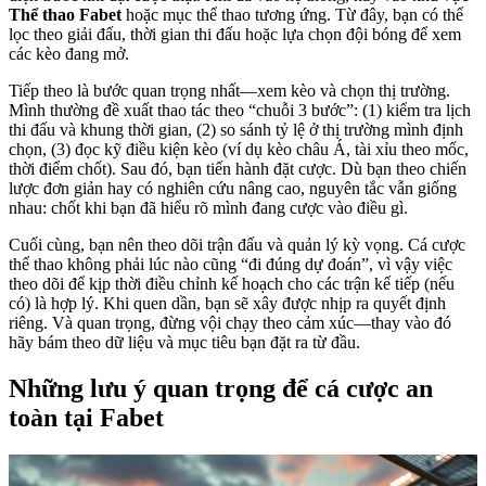
Thể thao Fabet
hoặc mục thể thao tương ứng. Từ đây, bạn có thể
lọc theo giải đấu, thời gian thi đấu hoặc lựa chọn đội bóng để xem
các kèo đang mở.
Tiếp theo là bước quan trọng nhất—xem kèo và chọn thị trường.
Mình thường đề xuất thao tác theo “chuỗi 3 bước”: (1) kiểm tra lịch
thi đấu và khung thời gian, (2) so sánh tỷ lệ ở thị trường mình định
chọn, (3) đọc kỹ điều kiện kèo (ví dụ kèo châu Á, tài xỉu theo mốc,
thời điểm chốt). Sau đó, bạn tiến hành đặt cược. Dù bạn theo chiến
lược đơn giản hay có nghiên cứu nâng cao, nguyên tắc vẫn giống
nhau: chốt khi bạn đã hiểu rõ mình đang cược vào điều gì.
Cuối cùng, bạn nên theo dõi trận đấu và quản lý kỳ vọng. Cá cược
thể thao không phải lúc nào cũng “đi đúng dự đoán”, vì vậy việc
theo dõi để kịp thời điều chỉnh kế hoạch cho các trận kế tiếp (nếu
có) là hợp lý. Khi quen dần, bạn sẽ xây được nhịp ra quyết định
riêng. Và quan trọng, đừng vội chạy theo cảm xúc—thay vào đó
hãy bám theo dữ liệu và mục tiêu bạn đặt ra từ đầu.
Những lưu ý quan trọng để cá cược an
toàn tại Fabet