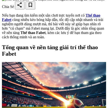
share
bookmark
Chia Sẻ
Nếu bạn đang tìm kiếm một sân chơi trực tuyến nơi có
Thể thao
Fabet
cùng nhiều kèo bóng hấp dẫn, tốc độ cập nhật nhanh và trải
nghiệm người dùng mượt mà, thì bài viết này sẽ giúp bạn nhìn rõ
hơn “cú chạm” mà Fabet mang lại. Dưới đây là góc nhìn tổng quan
về nền tảng
Thể thao Fabet
, kèm các lưu ý để bạn tham gia theo
cách thông minh và an toàn.
Tổng quan về nền tảng giải trí thể thao
Fabet