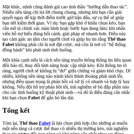
Mặt khác, mình cũng đánh giá cao tinh thần “hướng dẫn thao tác”.
Nhiều nền tảng chỉ trả lời chung chung, nhưng khi bạn cần giải
quyết ngay để kịp thời điểm trước giờ trận đấu, sự cụ thể sẽ giúp
bạn tiết kiệm thời gian. Ví dụ: bạn gặp khó ở khâu chọn kèo, bạn
cần mô tả chính xác màn hình hoặc bước bạn đang làm; khi nhân
viên hỗ trợ hiểu đúng bối cảnh, giải pháp sẽ nhanh hơn. Điều này
tạo cảm giác an tâm cho người chơi và giúp họ tin rằng
Thể thao
Fabet
không phải chỉ là nơi đặt cược, mà còn là nơi có “hệ thống
đồng hành” khi phát sinh tình huống.
Một khía cạnh nữa là cách nền tảng truyền thông thông tin liên quan
đến bảo trì, thay đổi tính năng hoặc cập nhật kèo. Khi thông tin rõ
ràng, người chơi sẽ không bị “đơ” giữa chừng và giảm khó chịu. Dĩ
nhiên, không nền tảng nào tránh khỏi thỉnh thoảng phát sinh lỗi,
nhưng điều quan trọng là phản hồi và xử lý có nhanh và hợp lý hay
không. Nếu đội hỗ trợ phản hồi tốt, trải nghiệm sẽ bù đắp phần nào
cho các tình huống kỹ thuật phát sinh—và đó là điều đáng cân nhắc
khi bạn chọn
Fabet
để gắn bó lâu dài.
Tổng kết
Tóm lại,
Thể thao
Fabet
là lựa chọn phù hợp cho những ai muốn
một nền tảng cá cược thể thao có nhiều thị trường kèo, trải nghiệm
thao tác tương đối gọn gàng và khả năng cập nhật phục vụ đúng