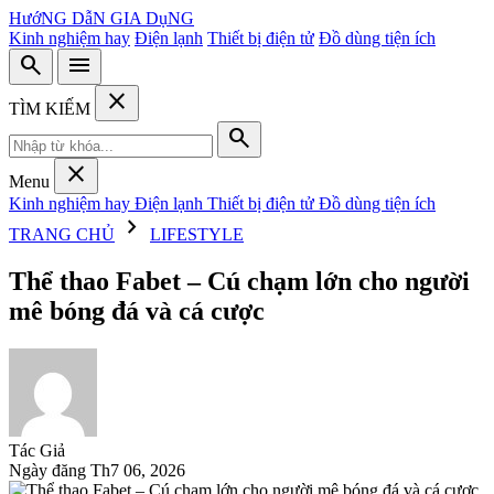
HướNG DẫN GIA DụNG
Kinh nghiệm hay
Điện lạnh
Thiết bị điện tử
Đồ dùng tiện ích
search
menu
close
TÌM KIẾM
search
close
Menu
Kinh nghiệm hay
Điện lạnh
Thiết bị điện tử
Đồ dùng tiện ích
chevron_right
TRANG CHỦ
LIFESTYLE
Thể thao Fabet – Cú chạm lớn cho người
mê bóng đá và cá cược
Tác Giả
Ngày đăng
Th7 06, 2026