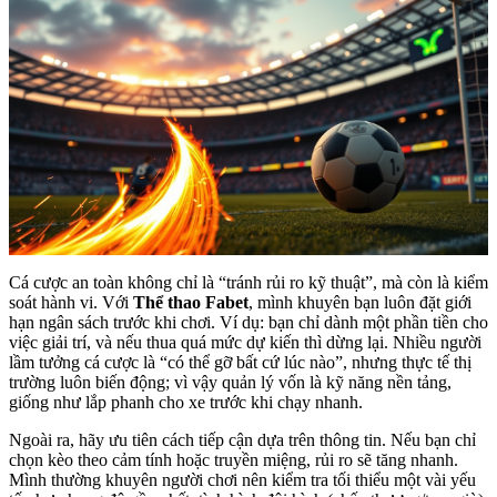
Cá cược an toàn không chỉ là “tránh rủi ro kỹ thuật”, mà còn là kiểm
soát hành vi. Với
Thể thao Fabet
, mình khuyên bạn luôn đặt giới
hạn ngân sách trước khi chơi. Ví dụ: bạn chỉ dành một phần tiền cho
việc giải trí, và nếu thua quá mức dự kiến thì dừng lại. Nhiều người
lầm tưởng cá cược là “có thể gỡ bất cứ lúc nào”, nhưng thực tế thị
trường luôn biến động; vì vậy quản lý vốn là kỹ năng nền tảng,
giống như lắp phanh cho xe trước khi chạy nhanh.
Ngoài ra, hãy ưu tiên cách tiếp cận dựa trên thông tin. Nếu bạn chỉ
chọn kèo theo cảm tính hoặc truyền miệng, rủi ro sẽ tăng nhanh.
Mình thường khuyên người chơi nên kiểm tra tối thiểu một vài yếu