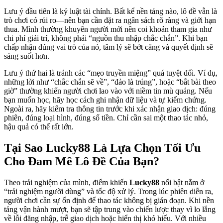
Lưu ý đầu tiên là kỷ luật tài chính. Bất kể nền tảng nào, lô đề vẫn là
trò chơi có rủi ro—nên bạn cần đặt ra ngân sách rõ ràng và giới hạn
thua. Mình thường khuyên người mới nên coi khoản tham gia như
chi phí giải trí, không phải “nguồn thu nhập chắc chắn”. Khi bạn
chấp nhận đúng vai trò của nó, tâm lý sẽ bớt căng và quyết định sẽ
sáng suốt hơn.
Lưu ý thứ hai là tránh các “mẹo truyền miệng” quá tuyệt đối. Ví dụ,
những lời như “chắc chắn sẽ về”, “đảo là trúng”, hoặc “bắt bài theo
giờ” thường khiến người chơi lao vào với niềm tin mù quáng. Nếu
bạn muốn học, hãy học cách ghi nhận dữ liệu và tự kiểm chứng.
Ngoài ra, hãy kiểm tra thông tin trước khi xác nhận giao dịch: đúng
phiên, đúng loại hình, đúng số tiền. Chỉ cần sai một thao tác nhỏ,
hậu quả có thể rất lớn.
Tại Sao Lucky88 Là Lựa Chọn Tối Ưu
Cho Đam Mê Lô Đề Của Bạn?
Theo trải nghiệm của mình, điểm khiến
Lucky88
nổi bật nằm ở
“trải nghiệm người dùng” và tốc độ xử lý. Trong lúc phiên diễn ra,
người chơi cần sự ổn định để thao tác không bị gián đoạn. Khi nền
tảng vận hành mượt, bạn sẽ tập trung vào chiến lược thay vì lo lắng
về lỗi đăng nhập, trễ giao dịch hoặc hiển thị khó hiểu. Với nhiều