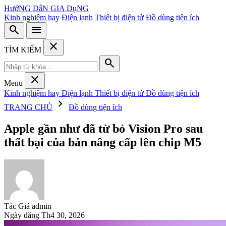
HướNG DẫN GIA DụNG
Kinh nghiệm hay
Điện lạnh
Thiết bị điện tử
Đồ dùng tiện ích
search
menu
close
TÌM KIẾM
search
close
Menu
Kinh nghiệm hay
Điện lạnh
Thiết bị điện tử
Đồ dùng tiện ích
chevron_right
TRANG CHỦ
Đồ dùng tiện ích
Apple gần như đã từ bỏ Vision Pro sau
thất bại của bản nâng cấp lên chip M5
Tác Giả
admin
Ngày đăng
Th4 30, 2026