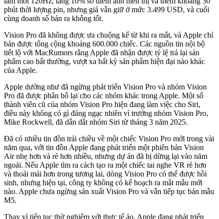
làm mới 120Hz, tăng 10% số điểm ảnh hiển thị và thêm khoảng 30
phút thời lượng pin, nhưng giá vẫn giữ ở mức 3.499 USD, và cuối
cùng doanh số bán ra không tốt.
Vision Pro đã không được ưa chuộng kể từ khi ra mắt, và Apple chỉ
bán được tổng cộng khoảng 600.000 chiếc. Các nguồn tin nội bộ
tiết lộ với MacRumors rằng Apple đã nhận được tỷ lệ trả lại sản
phẩm cao bất thường, vượt xa bất kỳ sản phẩm hiện đại nào khác
của Apple.
Apple dường như đã ngừng phát triển Vision Pro và nhóm Vision
Pro đã được phân bổ lại cho các nhóm khác trong Apple. Một số
thành viên cũ của nhóm Vision Pro hiện đang làm việc cho Siri,
điều này không có gì đáng ngạc nhiên vì trưởng nhóm Vision Pro,
Mike Rockwell, đã dẫn dắt nhóm Siri từ tháng 3 năm 2025.
Đã có nhiều tin đồn trái chiều về một chiếc Vision Pro mới trong vài
năm qua, với tin đồn Apple đang phát triển một phiên bản Vision
Air nhẹ hơn và rẻ hơn nhiều, nhưng dự án đã bị dừng lại vào năm
ngoái. Nếu Apple tìm ra cách tạo ra một chiếc tai nghe VR rẻ hơn
và thoải mái hơn trong tương lai, dòng Vision Pro có thể được hồi
sinh, nhưng hiện tại, công ty không có kế hoạch ra mắt mẫu mới
nào. Apple chưa ngừng sản xuất Vision Pro và vẫn tiếp tục bán mẫu
M5.
Thay vì tiếp tục thử nghiệm với thực tế ảo, Apple đang phát triển