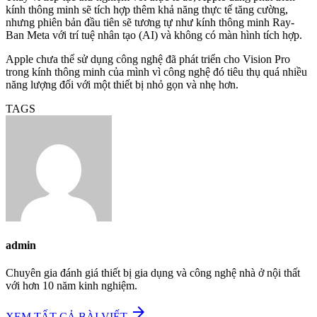
kính thông minh sẽ tích hợp thêm khả năng thực tế tăng cường,
nhưng phiên bản đầu tiên sẽ tương tự như kính thông minh Ray-
Ban Meta với trí tuệ nhân tạo (AI) và không có màn hình tích hợp.
Apple chưa thể sử dụng công nghệ đã phát triển cho Vision Pro
trong kính thông minh của mình vì công nghệ đó tiêu thụ quá nhiều
năng lượng đối với một thiết bị nhỏ gọn và nhẹ hơn.
TAGS
admin
Chuyên gia đánh giá thiết bị gia dụng và công nghệ nhà ở nội thất
với hơn 10 năm kinh nghiệm.
arrow_forward
XEM TẤT CẢ BÀI VIẾT