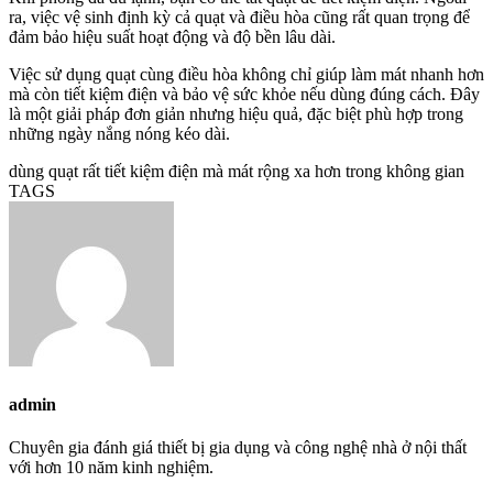
ra, việc vệ sinh định kỳ cả quạt và điều hòa cũng rất quan trọng để
đảm bảo hiệu suất hoạt động và độ bền lâu dài.
Việc sử dụng quạt cùng điều hòa không chỉ giúp làm mát nhanh hơn
mà còn tiết kiệm điện và bảo vệ sức khỏe nếu dùng đúng cách. Đây
là một giải pháp đơn giản nhưng hiệu quả, đặc biệt phù hợp trong
những ngày nắng nóng kéo dài.
dùng quạt rất tiết kiệm điện mà mát rộng xa hơn trong không gian
TAGS
admin
Chuyên gia đánh giá thiết bị gia dụng và công nghệ nhà ở nội thất
với hơn 10 năm kinh nghiệm.