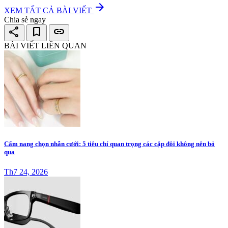
arrow_forward
XEM TẤT CẢ BÀI VIẾT
Chia sẻ ngay
share
bookmark
link
BÀI VIẾT LIÊN QUAN
Cẩm nang chọn nhẫn cưới: 5 tiêu chí quan trọng các cặp đôi không nên bỏ
qua
Th7 24, 2026