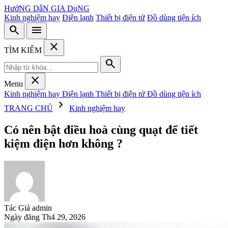
HướNG DẫN GIA DụNG
Kinh nghiệm hay
Điện lạnh
Thiết bị điện tử
Đồ dùng tiện ích
search
menu
close
TÌM KIẾM
search
close
Menu
Kinh nghiệm hay
Điện lạnh
Thiết bị điện tử
Đồ dùng tiện ích
chevron_right
TRANG CHỦ
Kinh nghiệm hay
Có nên bật điều hoà cùng quạt để tiết
kiệm điện hơn không ?
Tác Giả
admin
Ngày đăng
Th4 29, 2026