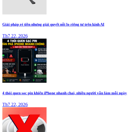
Giải pháp rẻ tiền nhưng giải quyết nỗi lo riêng tư trên kính AI
Th7 22, 2026
4 thói quen sạc pin khiến iPhone nhanh chai, nhiều người vẫn làm mỗi ngày
Th7 22, 2026