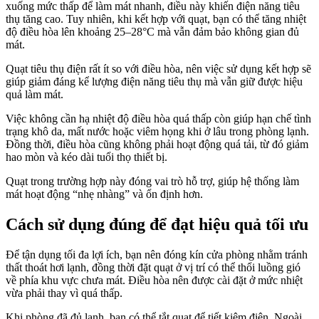
xuống mức thấp để làm mát nhanh, điều này khiến điện năng tiêu
thụ tăng cao. Tuy nhiên, khi kết hợp với quạt, bạn có thể tăng nhiệt
độ điều hòa lên khoảng 25–28°C mà vẫn đảm bảo không gian đủ
mát.
Quạt tiêu thụ điện rất ít so với điều hòa, nên việc sử dụng kết hợp sẽ
giúp giảm đáng kể lượng điện năng tiêu thụ mà vẫn giữ được hiệu
quả làm mát.
Việc không cần hạ nhiệt độ điều hòa quá thấp còn giúp hạn chế tình
trạng khô da, mất nước hoặc viêm họng khi ở lâu trong phòng lạnh.
Đồng thời, điều hòa cũng không phải hoạt động quá tải, từ đó giảm
hao mòn và kéo dài tuổi thọ thiết bị.
Quạt trong trường hợp này đóng vai trò hỗ trợ, giúp hệ thống làm
mát hoạt động “nhẹ nhàng” và ổn định hơn.
Cách sử dụng đúng để đạt hiệu quả tối ưu​
Để tận dụng tối đa lợi ích, bạn nên đóng kín cửa phòng nhằm tránh
thất thoát hơi lạnh, đồng thời đặt quạt ở vị trí có thể thổi luồng gió
về phía khu vực chưa mát. Điều hòa nên được cài đặt ở mức nhiệt
vừa phải thay vì quá thấp.
Khi phòng đã đủ lạnh, bạn có thể tắt quạt để tiết kiệm điện. Ngoài