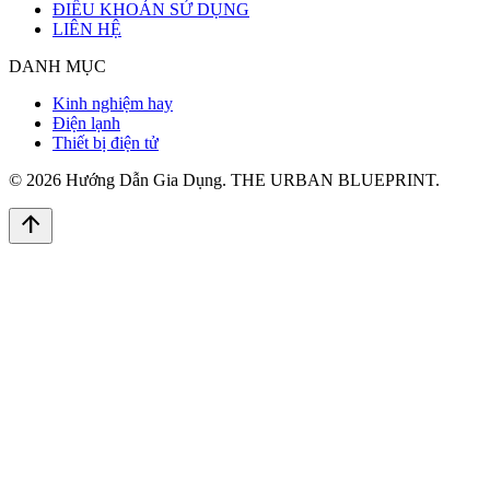
ĐIỀU KHOẢN SỬ DỤNG
LIÊN HỆ
DANH MỤC
Kinh nghiệm hay
Điện lạnh
Thiết bị điện tử
© 2026 Hướng Dẫn Gia Dụng. THE URBAN BLUEPRINT.
arrow_upward