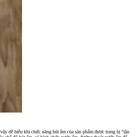
vậy dễ hiểu khi chức năng hút ẩm của sản phẩm được trang bị “tận