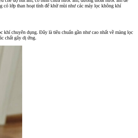
iều chế độ hút ẩm, có bình chứa nước ẩm, đường thoát nước ẩm để
g có lớp than hoạt tính để khử mùi như các máy lọc không khí
ọc khí chuyên dụng. Đây là tiêu chuẩn gần như cao nhất về màng lọc
ác chất gây dị ứng.