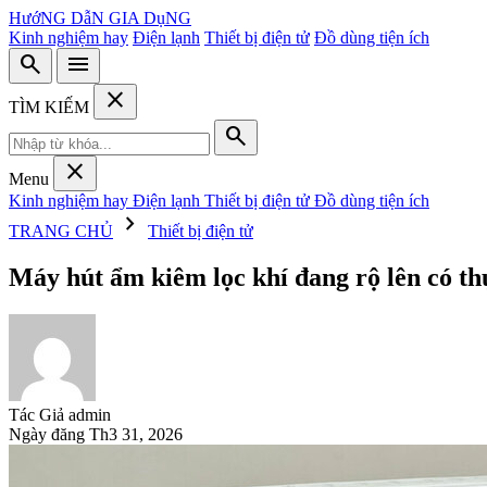
HướNG DẫN GIA DụNG
Kinh nghiệm hay
Điện lạnh
Thiết bị điện tử
Đồ dùng tiện ích
search
menu
close
TÌM KIẾM
search
close
Menu
Kinh nghiệm hay
Điện lạnh
Thiết bị điện tử
Đồ dùng tiện ích
chevron_right
TRANG CHỦ
Thiết bị điện tử
Máy hút ẩm kiêm lọc khí đang rộ lên có th
Tác Giả
admin
Ngày đăng
Th3 31, 2026