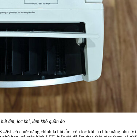
hút ẩm, lọc khí, làm khô quần áo
-26L có chức năng chính là hút ẩm, còn lọc khí là chức năng phụ. Vì 