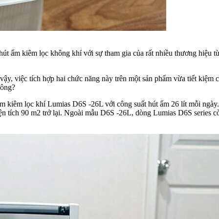
hút ẩm kiêm lọc không khí với sự tham gia của rất nhiều thương hiệu 
ậy, việc tích hợp hai chức năng này trên một sản phẩm vừa tiết kiệm ch
hông?
ẩm kiêm lọc khí Lumias D6S -26L với công suất hút ẩm 26 lít mỗi ngày.
 tích 90 m2 trở lại. Ngoài mẫu D6S -26L, dòng Lumias D6S series còn có