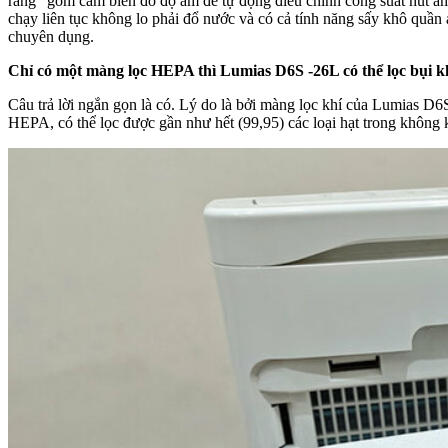
răng” gồm cảm biến đo độ ẩm để tự động điều chỉnh công suất hút ẩm
chạy liên tục không lo phải đổ nước và có cả tính năng sấy khô quầ
chuyên dụng.
Chỉ có một màng lọc HEPA thì Lumias D6S -26L có thể lọc bụi 
Câu trả lời ngắn gọn là có. Lý do là bởi màng lọc khí của Lumias D
HEPA, có thể lọc được gần như hết (99,95) các loại hạt trong không 