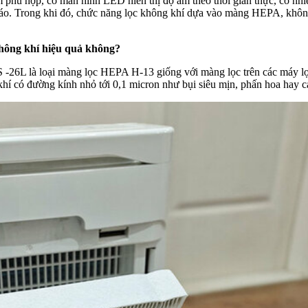
 phù hợp, có màn hình LED hiển thị độ ẩm theo thời gian thực, có nh
n áo. Trong khi đó, chức năng lọc không khí dựa vào màng HEPA, khôn
không khí hiệu quả không?
6S -26L là loại màng lọc HEPA H-13 giống với màng lọc trên các máy l
khí có đường kính nhỏ tới 0,1 micron như bụi siêu mịn, phấn hoa hay c