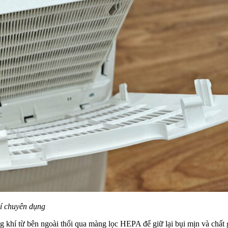
í chuyên dụng
 khí từ bên ngoài thổi qua màng lọc HEPA để giữ lại bụi mịn và chất g